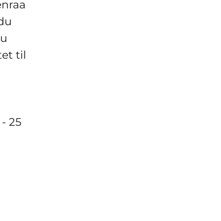
enraa
du
du
t til
- 25