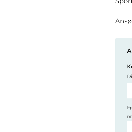
Sport
Ansøg
A
K
Di
F
D