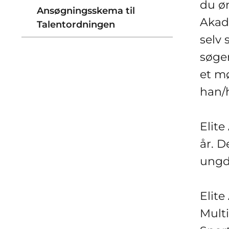
du ø
Ansøgningsskema til
Akad
Talentordningen
selv
søger
et m
han/h
Elite
år. De
ungd
Elite
Multi