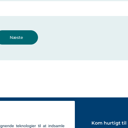
t til
Kom hurtigt til