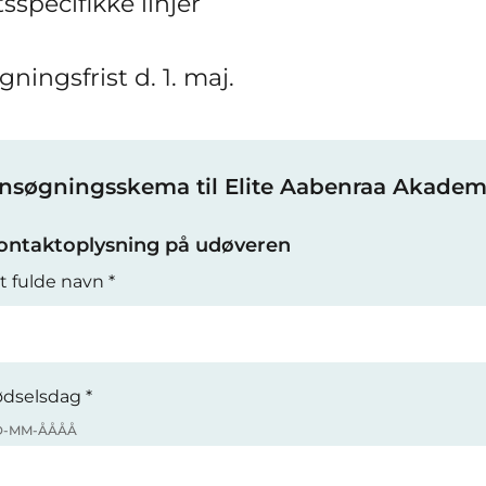
sspecifikke linjer
ningsfrist d. 1. maj.
nsøgnings­skema til Elite Aabenraa Akadem
ontaktoplysning på udøveren
t fulde navn
*
ødselsdag
*
D-MM-ÅÅÅÅ