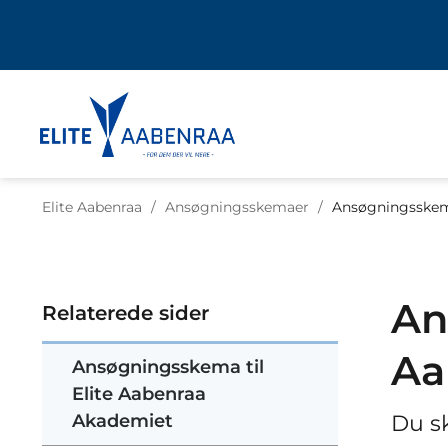
Tilbage til
Elite Aabenraa
/
Ansøgningsskemaer
/
Ansøgningsskema
An
Relaterede sider
Aa
Ansøgningsskema til
Elite Aabenraa
Akademiet
Du s