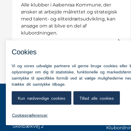
Alle klubber i Aabenraa Kommune, der
ønsker at arbejde målrettet og strategisk
med talent- og eliteidrætsudvikling, kan
ansøge om at blive en del af
klubordningen.
Kontakt
Kom hurtig
Elite Aabenraa
Talent & C
Skelbækvej 2
Klubordni