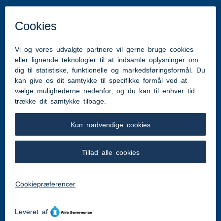
Kontakt
Elite Aabenraa
Skelbækvej 2
6200 Aabenraa
uv@aabenraa.dk
Kom hurtigt til
Talent & College
Klubordning
Eliteidrætspuljen
Om Elite Aabenraa